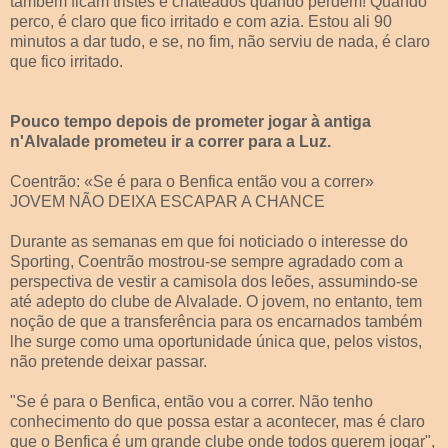
também ficam tristes e chateados quando perdem! Quando
perco, é claro que fico irritado e com azia. Estou ali 90
minutos a dar tudo, e se, no fim, não serviu de nada, é claro
que fico irritado.
Pouco tempo depois de prometer jogar à antiga
n'Alvalade prometeu ir a correr para a Luz.
Coentrão: «Se é para o Benfica então vou a correr»
JOVEM NÃO DEIXA ESCAPAR A CHANCE
Durante as semanas em que foi noticiado o interesse do
Sporting, Coentrão mostrou-se sempre agradado com a
perspectiva de vestir a camisola dos leões, assumindo-se
até adepto do clube de Alvalade. O jovem, no entanto, tem
noção de que a transferência para os encarnados também
lhe surge como uma oportunidade única que, pelos vistos,
não pretende deixar passar.
"Se é para o Benfica, então vou a correr. Não tenho
conhecimento do que possa estar a acontecer, mas é claro
que o Benfica é um grande clube onde todos querem jogar",