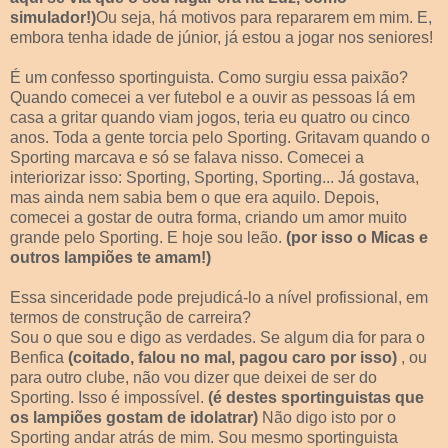
simulador!)
Ou seja, há motivos para repararem em mim. E,
embora tenha idade de júnior, já estou a jogar nos seniores!
É um confesso sportinguista. Como surgiu essa paixão?
Quando comecei a ver futebol e a ouvir as pessoas lá em
casa a gritar quando viam jogos, teria eu quatro ou cinco
anos. Toda a gente torcia pelo Sporting. Gritavam quando o
Sporting marcava e só se falava nisso. Comecei a
interiorizar isso: Sporting, Sporting, Sporting... Já gostava,
mas ainda nem sabia bem o que era aquilo. Depois,
comecei a gostar de outra forma, criando um amor muito
grande pelo Sporting. E hoje sou leão.
(por isso o Micas e
outros lampiões te amam!)
Essa sinceridade pode prejudicá-lo a nível profissional, em
termos de construção de carreira?
Sou o que sou e digo as verdades. Se algum dia for para o
Benfica
(coitado, falou no mal, pagou caro por isso)
, ou
para outro clube, não vou dizer que deixei de ser do
Sporting. Isso é impossível.
(é destes sportinguistas que
os lampiões gostam de idolatrar)
Não digo isto por o
Sporting andar atrás de mim. Sou mesmo sportinguista