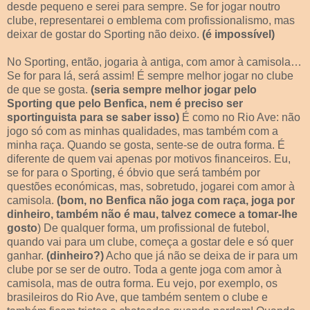
desde pequeno e serei para sempre. Se for jogar noutro
clube, representarei o emblema com profissionalismo, mas
deixar de gostar do Sporting não deixo.
(é impossível)
No Sporting, então, jogaria à antiga, com amor à camisola…
Se for para lá, será assim! É sempre melhor jogar no clube
de que se gosta.
(seria sempre melhor jogar pelo
Sporting que pelo Benfica, nem é preciso ser
sportinguista para se saber isso)
É como no Rio Ave: não
jogo só com as minhas qualidades, mas também com a
minha raça. Quando se gosta, sente-se de outra forma. É
diferente de quem vai apenas por motivos financeiros. Eu,
se for para o Sporting, é óbvio que será também por
questões económicas, mas, sobretudo, jogarei com amor à
camisola.
(bom, no Benfica não joga com raça, joga por
dinheiro, também não é mau, talvez comece a tomar-lhe
gosto
) De qualquer forma, um profissional de futebol,
quando vai para um clube, começa a gostar dele e só quer
ganhar.
(dinheiro?)
Acho que já não se deixa de ir para um
clube por se ser de outro. Toda a gente joga com amor à
camisola, mas de outra forma. Eu vejo, por exemplo, os
brasileiros do Rio Ave, que também sentem o clube e