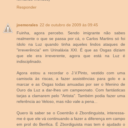
Responder
joemorales
22 de outubro de 2009 às 09:45
Fuinha, agora percebo. Sendo imigrante não sabes
realmente o que se passa por cá, o Carlos Martins só foi
ídolo na Luz quando tinha aqueles lindos ataques de
"irreverência" em Urinaláxia XXI. É que as Osgas diziam
que ele era irreverente, agora que está na Luz é
indisciplinado.
Agora estou a recordar o J.V.Pinto, vestido com uma
camisola às riscas, a fazer assistências para golo e a
marcar e as Osgas todas amuadas por ser o Menino de
Ouro da Luz a dar-lhes um campeonato. Com fantásticas
tarjas a clamarem pelo "Artista". Também podia fazer uma
referência ao Veloso, mas não vale a pena...
Quero lá saber se o Coentrão é Zbordinguista, interessa-
me é que ele vá continuando a fazer a diferença em campo
em prol do Benfica. É Zbordiguista mas tem é ajudado o