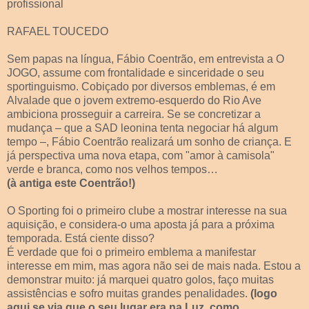
profissional
RAFAEL TOUCEDO
Sem papas na língua, Fábio Coentrão, em entrevista a O
JOGO, assume com frontalidade e sinceridade o seu
sportinguismo. Cobiçado por diversos emblemas, é em
Alvalade que o jovem extremo-esquerdo do Rio Ave
ambiciona prosseguir a carreira. Se se concretizar a
mudança – que a SAD leonina tenta negociar há algum
tempo –, Fábio Coentrão realizará um sonho de criança. E
já perspectiva uma nova etapa, com "amor à camisola"
verde e branca, como nos velhos tempos…
(à antiga este Coentrão!)
O Sporting foi o primeiro clube a mostrar interesse na sua
aquisição, e considera-o uma aposta já para a próxima
temporada. Está ciente disso?
É verdade que foi o primeiro emblema a manifestar
interesse em mim, mas agora não sei de mais nada. Estou a
demonstrar muito: já marquei quatro golos, faço muitas
assistências e sofro muitas grandes penalidades.
(logo
aqui se via que o seu lugar era na Luz, como