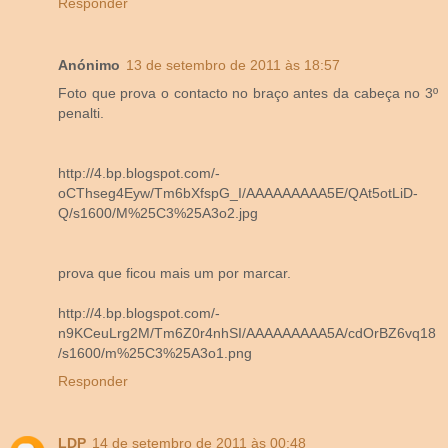
Responder
Anónimo
13 de setembro de 2011 às 18:57
Foto que prova o contacto no braço antes da cabeça no 3º
penalti.
http://4.bp.blogspot.com/-
oCThseg4Eyw/Tm6bXfspG_I/AAAAAAAAA5E/QAt5otLiD-
Q/s1600/M%25C3%25A3o2.jpg
prova que ficou mais um por marcar.
http://4.bp.blogspot.com/-
n9KCeuLrg2M/Tm6Z0r4nhSI/AAAAAAAAA5A/cdOrBZ6vq18
/s1600/m%25C3%25A3o1.png
Responder
LDP
14 de setembro de 2011 às 00:48