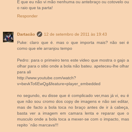
É que eu não vi mão nenhuma ou antebraço ou cotovelo ou
o raio que ta parta!
Responder
Dartacão
12 de setembro de 2011 às 19:43
Puke: claro que é. mas o que importa mais? não sei é
como que ele arranjou tempo
Pedro: para o primeiro tens este video que mostra o gajo a
olhar para o sitio onde a bola não bateu. apeteceu-lhe olhar
para ali
http://www.youtube.com/watch?
v=bevkTo6EwQg&feature=player_embedded
no segundo, eu disse que é complicado ver,mas já vi, eu é
que não sou cromo dos copy de imagens e não sei editar,
mas de facto a bola toca no braço antes de ir à cabeça,
basta ver a imagem em camara lenta e reparar que o
musculo onde a bola toca a mexer-se com o impacto, mas
repito ´não marcava!!!