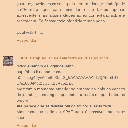
youtube,envelopes,coisas pelo outro lado,o joão"pode
ser"Ferreira, que para mim tanto me faz,eu apenas
acrescentei mais alguns clubes ao eu comentário sobre a
arbitragem. Se ficaste todo ofendido,temos pena.
Deal with it......
Responder
O Anti Lampião
14 de setembro de 2011 às 14:20
típico exemplo da vigarice lamp
http://4.bp.blogspot.com/-
oCThseg4Eyw/Tm6bXfspG_I/AAAAAAAAA5E/QAt5otLiD-
Q/s1600/M%25C3%25A3o2.jpg
mostram o momento anterior ao embate da bola na cabeça
do jogador, num ângulo que induz a ilusão de que bateu no
ombro.
Até parece que se tivesse batido só por si seria falta.
Mas como na sede da APAF tudo é possível, nunca se
sabe.
Responder