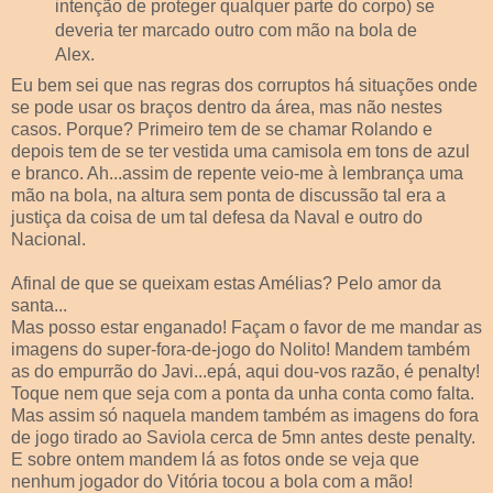
intenção de proteger qualquer parte do corpo) se
deveria ter marcado outro com mão na bola de
Alex.
Eu bem sei que nas regras dos corruptos há situações onde
se pode usar os braços dentro da área, mas não nestes
casos. Porque? Primeiro tem de se chamar Rolando e
depois tem de se ter vestida uma camisola em tons de azul
e branco. Ah...assim de repente veio-me à lembrança uma
mão na bola, na altura sem ponta de discussão tal era a
justiça da coisa de um tal defesa da Naval e outro do
Nacional.
Afinal de que se queixam estas Amélias? Pelo amor da
santa...
Mas posso estar enganado! Façam o favor de me mandar as
imagens do super-fora-de-jogo do Nolito! Mandem também
as do empurrão do Javi...epá, aqui dou-vos razão, é penalty!
Toque nem que seja com a ponta da unha conta como falta.
Mas assim só naquela mandem também as imagens do fora
de jogo tirado ao Saviola cerca de 5mn antes deste penalty.
E sobre ontem mandem lá as fotos onde se veja que
nenhum jogador do Vitória tocou a bola com a mão!