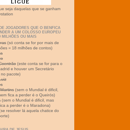
e seja daquelas que se ganham
ystation
 DE JOGADORES QUE O BENFICA
ENDER A UM COLOSSO EUROPEU
0 MILHÕES OU MAIS
ras
(só conta se for por mais de
hões = 18 milhões de contos)
ia
zo
Coentrão
(este conta se for para o
adrid e houver um Secretário
 no pacote)
Luiz
es
 Martins
(sem o Mundial é dificil,
em fica a perder é o Queirós)
a
(sem o Mundial é dificil, mas
ica a perder é o Maradona)
se resolver lá aquela chatice do
orte)
AVRA DE JESUS