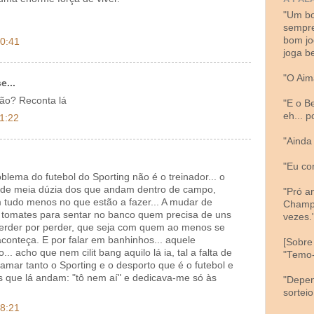
"Um bo
sempre
bom jo
00:41
joga b
"O Aim
e...
ão? Reconta lá
"E o B
eh... 
11:22
"Ainda
"Eu co
oblema do futebol do Sporting não é o treinador... o
 de meia dúzia dos que andam dentro de campo,
"Pró a
 tudo menos no que estão a fazer... A mudar de
Champi
m tomates para sentar no banco quem precisa de uns
vezes.
erder por perder, que seja com quem ao menos se
aconteça. E por falar em banhinhos... aquele
[Sobre
. acho que nem cilit bang aquilo lá ia, tal a falta de
"Temo-
 amar tanto o Sporting e o desporto que é o futebol e
s que lá andam: "tô nem aí" e dedicava-me só às
"Depen
sortei
18:21