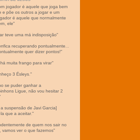
m jogador é aquele que joga bem
 e põe os outros a jogar e um
gador é aquele que normalmente
em, ele"
ar teve uma má indisposição"
enfica recuperando pontualmente...
pontualmente quer dizer pontos!"
 há muita frango para virar"
nheço 3 Ésleys."
no se puder ganhar a
nhons Ligue, não vou hesitar 2
"
 a suspensão de Javi Garcia]
la que a aceitar."
dentemente de quem nos sair no
o, vamos ver o que fazemos"