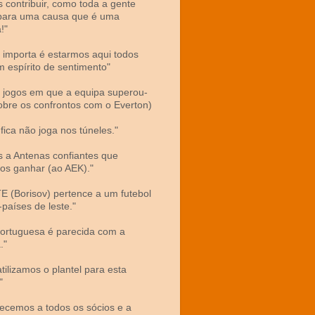
 contribuir, como toda a gente
para uma causa que é uma
!"
 importa é estarmos aqui todos
 espírito de sentimento"
s jogos em que a equipa superou-
sobre os confrontos com o Everton)
fica não joga nos túneles."
 a Antenas confiantes que
s ganhar (ao AEK)."
E (Borisov) pertence a um futebol
-países de leste."
portuguesa é parecida com a
."
tilizamos o plantel para esta
"
ecemos a todos os sócios e a