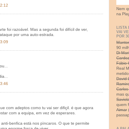
22:12
Nem qu
na Pla
LISTA
rte foi razoável. Mas a segunda foi difícil de ver,
VAI V
-ataque por uma auto-estrada.
POR 3
23:09
Mantor
90 mil
Di Mar
Cardo
Fábio 
ou...
Real M
metido
ia...
David 
23:46
Ramir
Carlos
mas qu
Saviol
quem f
ue com adeptos como tu vai ser difiçil. é que agora
Aimar
(
estar com a equipa, em vez de esperares.
passap
anti-benfica està nos pìncaros. O que te permite
uma enorme força de viver.
A PAL