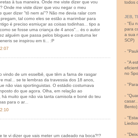
pretas à tua maneira. Onde me viste dizer que vou
todos 
 Onde me viste dizer que vou negar o meu
 quer dizer "tô nem aí"? Não me devia ralar com
JEB, T
 pregam, tal como eles se estão a marimbar para
- "Eu 
tigo é preciso esmiuçar as coisas todinhas... tipo a
para c
 como se fosse uma criança de 4 anos"... és o autor
a sua 
ez alguém que passa pelos blogues e costuma ler
SCP)
eneris se inspirou em ti... :P
22:07
- "Pau
- "A e
eficien
no Spo
o vindo de um esselbê, que têm a fama de rasgar
e mal... se te lembras da travessia dos 18 anos,
- "Par
e não vias sportinguistas. O estádio costumava
posto do que agora. Olha, em relação ao
- "Qua
 há muito que não via tanta camisola e boné do teu
casar.
as para o ar...
Bento)
22:10
- "Est
Liedso
- "Dei
 te vi dizer que vais meter um cadeado na boca?!?