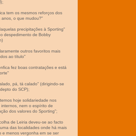
);
fica tem os mesmos reforços dos
s anos, o que mudou?"
 daquelas precipitações à Sporting"
 o despedimento de Bobby
n)
claramente outros favoritos mais
dos ao título"
enfica fez boas contratações e está
orte"
alado, pá, tá calado" (dirigindo-se
depto do SCP);
 temos hoje solidariedade nos
 internos, nem o espírito de
ução dos valores do Sporting";
scolha de Leiria deveu-se ao facto
 uma das localidades onde há mais
o e menos vergonha em se ser