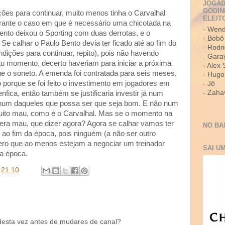
JOGAD
GODIN
ções para continuar, muito menos tinha o Carvalhal
ELEIT
erante o caso em que é necessário uma chicotada na
- Wend
ento deixou o Sporting com duas derrotas, e o
- Bobô
 Se calhar o Paulo Bento devia ter ficado até ao fim do
-
Rodr
ndições para continuar, repito), pois não havendo
- Gara
au momento, decerto haveriam para iniciar a próxima
- Alex 
ue o soneto. A emenda foi contratada para seis meses,
- Hugo
 porque se foi feito o investimento em jogadores em
- Jô
- Zaha
nfica, então também se justificaria investir já num
s num daqueles que possa ser que seja bom. E não num
uito mau, como é o Carvalhal. Mas se o momento na
 era mau, que dizer agora? Agora se calhar vamos ter
NO BA
 ao fim da época, pois ninguém (a não ser outro
pero que ao menos estejam a negociar um treinador
SAI U
a época.
)
21:10
esta vez antes de mudares de canal?