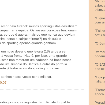
"Vamos
sabe, 
tristeza
"O que
com um
amor pelo futebol" muitos sportinguistas desistiriam
ompanhar a equipa. Os vossos coraçoes funcionam
"Foi o
, porque é agora, mais do que nunca que deviam
se!" (
im, estao a cair(confirmar?) na ridicula e
m do sporting apenas quando ganham...
"O Ben
 um novo deserto que levarà (18) anos a ser
"Vamos
 à vossa frente. Nao é, por isso, uma grande
podemo
guistas nao meteram um cadeado na boca nesse
 de um simbolo do Benfica e outro do porto là
"O BAT
nte jà todos eram do sporting outra vez.
dos ex
 sonhos nesse vosso sono milenar.
"Liga 
italiana
20:07
"Forma
época.
ing e os sportinguistas, tu... tá calado, pá! tá
"Agrad