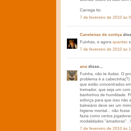
Carrega tio.
7 de fevereiro de 2010 às 
Caneleiras de cortiça
diss
Fuinhas, e agora
quantas
s
7 de fevereiro de 2010 às 
ana
disse...
Fuinha, não te iludas. O pr
problema é a cabecinha(?)
que estão concentrados em
treinador, que seja um co
banhinhos de humildade. P
esforça para que isso não 
balneário deve ser um mimo..
higiene mental... não fosse
fazia como certos jogadore
modalidades "amadoras"...!
7 de fevereiro de 2010 às 