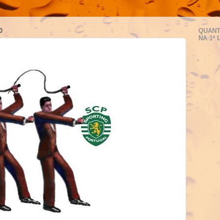
0
QUANT
NA 1ª 