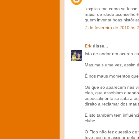
"explica-me como se fosse 
maior de idade aconselho-
quem inventa boas història
7 de fevereiro de 2010 às 
Erk
disse...
Isto de andar em acordo c
Mas mais uma vez, assim é
É nos maus momentos que s
Os que só aparecem nas vit
eles, que assobiam quando o
especialmente se safa a eq
direito a reclamar dos ma
E isto também tem influênc
clube.
O Figo não fez questão de 
teve pejo em assinar pelo r