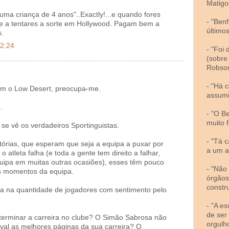
Matigol
uma criança de 4 anos"..Exactly!...e quando fores
- "Ben
te a tentares a sorte em Hollywood. Pagam bem a
último
s.
22:24
- "Foi
(sobre
Robso
- "Há 
om o Low Desert, preocupa-me.
assumi
.
- "O B
muito f
e vê os verdadeiros Sportinguistas.
- "Tá c
órias, que esperam que seja a equipa a puxar por
a um a
 atleta falha (e toda a gente tem direito a falhar,
uipa em muitas outras ocasiões), esses têm pouco
- "Não
us momentos da equipa.
órgãos
constr
ia na quantidade de jogadores com sentimento pelo
- "A e
de ser
terminar a carreira no clube? O Simão Sabrosa não
orgulh
ival as melhores páginas da sua carreira? O