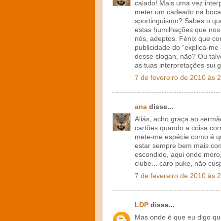
calado! Mais uma vez inter
meter um cadeado na boca?
sportinguismo? Sabes o que
estas humilhações que nos
nós, adeptos. Fénix que con
publicidade do "explica-me
desse slogan, não? Ou talv
as tuas interpretações sui g
7 de fevereiro de 2010 às 
ana
disse...
Aliás, acho graça ao sermã
cartões quando a coisa corr
mete-me espécie como é qu
estar sempre bem mais com
escondido, aqui onde moro,
clube... caro puke, não cusp
7 de fevereiro de 2010 às 
LDP
disse...
Mas onde é que eu digo que