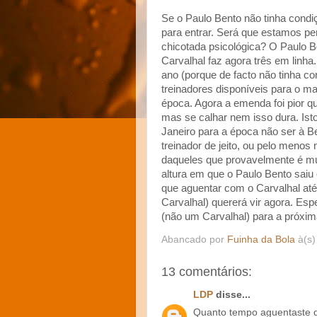
Se o Paulo Bento não tinha condi
para entrar. Será que estamos p
chicotada psicológica? O Paulo B
Carvalhal faz agora três em linha.
ano (porque de facto não tinha co
treinadores disponíveis para o m
época. Agora a emenda foi pior q
mas se calhar nem isso dura. Isto
Janeiro para a época não ser à Be
treinador de jeito, ou pelo meno
daqueles que provavelmente é m
altura em que o Paulo Bento saiu
que aguentar com o Carvalhal até
Carvalhal) quererá vir agora. Es
(não um Carvalhal) para a próxim
Abancado por
Fuinha da Bola
à(s
13 comentários:
LDP
disse...
Quanto tempo aguentaste d