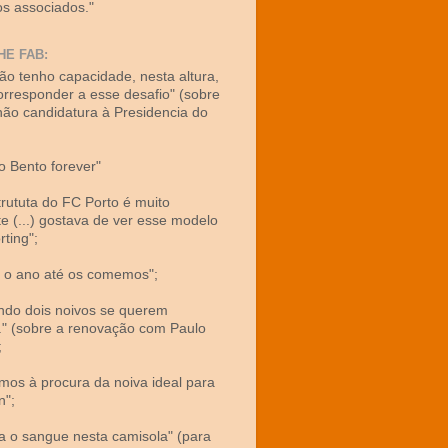
os associados."
HE FAB:
não tenho capacidade, nesta altura,
orresponder a esse desafio" (sobre
não candidatura à Presidencia do
lo Bento forever"
strututa do FC Porto é muito
te (...) gostava de ver esse modelo
rting";
a o ano até os comemos";
ndo dois noivos se querem
.." (sobre a renovação com Paulo
;
amos à procura da noiva ideal para
n";
xa o sangue nesta camisola" (para