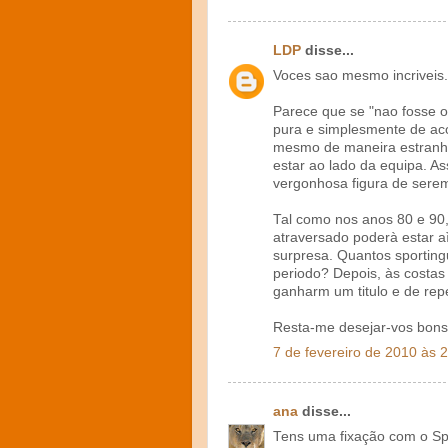
LDP
disse...
Voces sao mesmo incriveis.
Parece que se "nao fosse o 
pura e simplesmente de ac
mesmo de maneira estranha
estar ao lado da equipa. Ass
vergonhosa figura de sere
Tal como nos anos 80 e 90,
atraversado poderà estar aì
surpresa. Quantos sportin
periodo? Depois, às costas
ganharm um titulo e de repe
Resta-me desejar-vos bons
7 de fevereiro de 2010 às 
ana
disse...
Tens uma fixação com o Sport